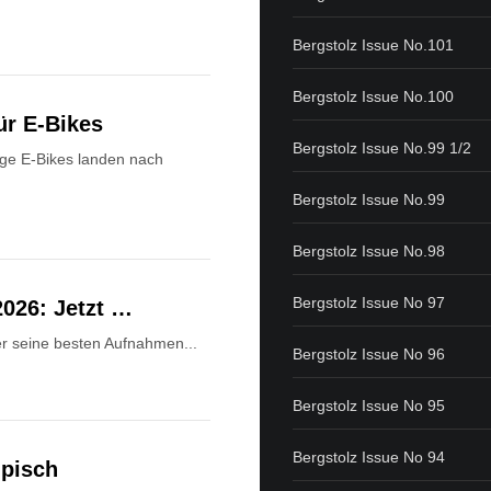
Bergstolz Issue No.101
Bergstolz Issue No.100
ür E-Bikes
Bergstolz Issue No.99 1/2
ge E-Bikes landen nach
Bergstolz Issue No.99
Bergstolz Issue No.98
Bergstolz Issue No 97
2026: Jetzt …
Wer seine besten Aufnahmen...
Bergstolz Issue No 96
Bergstolz Issue No 95
Bergstolz Issue No 94
mpisch