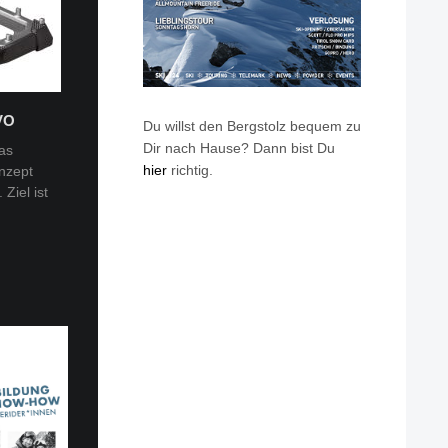
VO
Du willst den Bergstolz bequem zu
Dir nach Hause? Dann bist Du
as
hier
richtig.
nzept
 Tobi
Ziel ist
en: Van
eren die