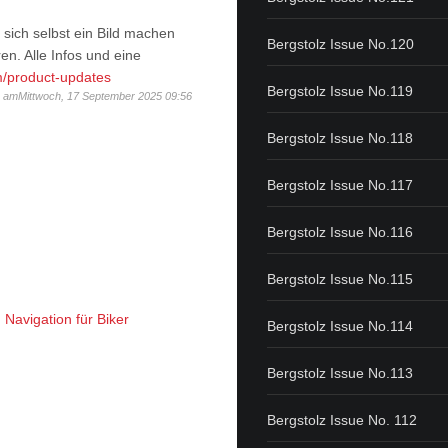
 sich selbst ein Bild machen
Bergstolz Issue No.120
n. Alle Infos und eine
/product-updates
Bergstolz Issue No.119
g amMittwoch, 17 September 2025 09:56
Bergstolz Issue No.118
Bergstolz Issue No.117
Bergstolz Issue No.116
Bergstolz Issue No.115
avigation für Biker
Bergstolz Issue No.114
Bergstolz Issue No.113
Bergstolz Issue No. 112