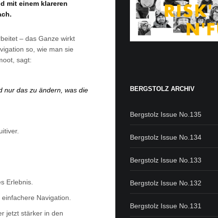
nd mit einem klareren
ach.
rbeitet – das Ganze wirkt
vigation so, wie man sie
oot, sagt:
BERGSTOLZ ARCHIV
d nur das zu ändern, was die
Bergstolz Issue No.135
itiver.
Bergstolz Issue No.134
Bergstolz Issue No.133
s Erlebnis.
Bergstolz Issue No.132
 einfachere Navigation.
Bergstolz Issue No.131
 jetzt stärker in den