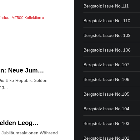
Bergstolz Issue No.111
ndura MT500 Kollektion »
Bergstolz Issue No. 110
Bergstolz Issue No. 109
Bergstolz Issue No. 108
Bergstolz Issue No.107
den: Neue Jum…
Bergstolz Issue No.106
ie Bike Republic Sölden
ng...
Bergstolz Issue No.105
Bergstolz Issue No.104
lfelden Leog…
Bergstolz Issue No.103
nd Jubiläumsaktionen Während
Bergstolz Issue No.102