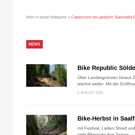
Mehr in dieser Kategorie:
« Cappuccino neu gedacht: Superitalia
E
NEWS
Bike Republic Söl
Über Landesgrenzen hinaus D
wächst weiter: Mit der Eröffnu
6. AUGUST 2026
Bike-Herbst in Saa
mit Festival, Ladies Shred u
viele Bikeparks ihre Saison...